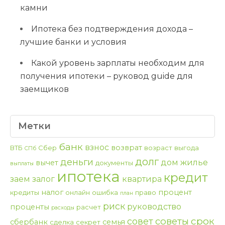
камни
Ипотека без подтверждения дохода –
лучшие банки и условия
Какой уровень зарплаты необходим для
получения ипотеки – руковод guide для
заемщиков
Метки
банк
взнос
возврат
ВТБ
Сбер
возраст
выгода
СПб
долг
деньги
дом
жилье
вычет
документы
выплаты
ипотека
кредит
заем
залог
квартира
налог
процент
кредиты
онлайн
ошибка
право
план
риск
руководство
проценты
расчет
расходы
срок
советы
совет
сбербанк
семья
сделка
секрет