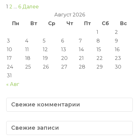
Пагинация
1
2
…
6
Далее
записей
Август 2026
Пн
Вт
Ср
Чт
Пт
Сб
Вс
1
2
3
4
5
6
7
8
9
10
11
12
13
14
15
16
17
18
19
20
21
22
23
24
25
26
27
28
29
30
31
« Авг
Свежие комментарии
Свежие записи