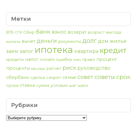
Метки
банк
взнос
возврат
ВТБ
Сбер
возраст
выгода
СПб
долг
деньги
дом
жилье
вычет
документы
выплаты
ипотека
кредит
заем
залог
квартира
налог
процент
кредиты
онлайн
ошибка
право
план
риск
руководство
проценты
расчет
расходы
срок
советы
совет
сбербанк
семья
сделка
секрет
ставка
сроки
сумма
условия
шаг
шаги
Рубрики
Рубрики