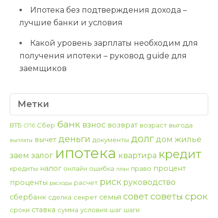
Ипотека без подтверждения дохода –
лучшие банки и условия
Какой уровень зарплаты необходим для
получения ипотеки – руковод guide для
заемщиков
Метки
банк
взнос
возврат
ВТБ
Сбер
возраст
выгода
СПб
долг
деньги
дом
жилье
вычет
документы
выплаты
ипотека
кредит
заем
залог
квартира
налог
процент
кредиты
онлайн
ошибка
право
план
риск
руководство
проценты
расчет
расходы
срок
советы
совет
сбербанк
семья
сделка
секрет
ставка
сроки
сумма
условия
шаг
шаги