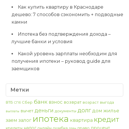
Как купить квартиру в Краснодаре
дешево: 7 способов сэкономить + подводные
камни
Ипотека без подтверждения дохода –
лучшие банки и условия
Какой уровень зарплаты необходим для
получения ипотеки – руковод guide для
заемщиков
Метки
банк
взнос
возврат
ВТБ
Сбер
возраст
выгода
СПб
долг
деньги
дом
жилье
вычет
документы
выплаты
ипотека
кредит
заем
залог
квартира
налог
процент
кредиты
онлайн
ошибка
право
план