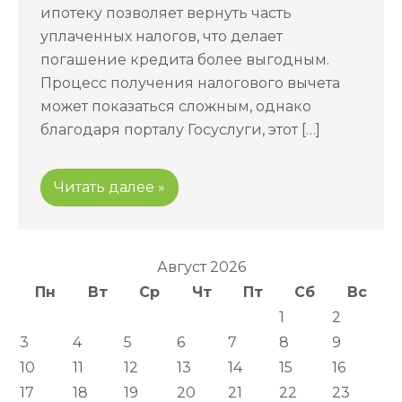
ипотеку позволяет вернуть часть
уплаченных налогов, что делает
погашение кредита более выгодным.
Процесс получения налогового вычета
может показаться сложным, однако
благодаря порталу Госуслуги, этот […]
Читать далее »
Август 2026
Пн
Вт
Ср
Чт
Пт
Сб
Вс
1
2
3
4
5
6
7
8
9
10
11
12
13
14
15
16
17
18
19
20
21
22
23