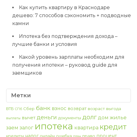
Как купить квартиру в Краснодаре
дешево: 7 способов сэкономить + подводные
камни
Ипотека без подтверждения дохода –
лучшие банки и условия
Какой уровень зарплаты необходим для
получения ипотеки – руковод guide для
заемщиков
Метки
банк
взнос
возврат
ВТБ
Сбер
возраст
выгода
СПб
долг
деньги
дом
жилье
вычет
документы
выплаты
ипотека
кредит
заем
залог
квартира
налог
процент
кредиты
онлайн
ошибка
право
план