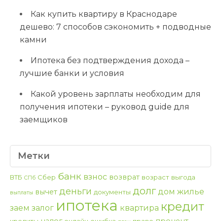
Как купить квартиру в Краснодаре
дешево: 7 способов сэкономить + подводные
камни
Ипотека без подтверждения дохода –
лучшие банки и условия
Какой уровень зарплаты необходим для
получения ипотеки – руковод guide для
заемщиков
Метки
банк
взнос
возврат
ВТБ
Сбер
возраст
выгода
СПб
долг
деньги
дом
жилье
вычет
документы
выплаты
ипотека
кредит
заем
залог
квартира
налог
процент
кредиты
онлайн
ошибка
право