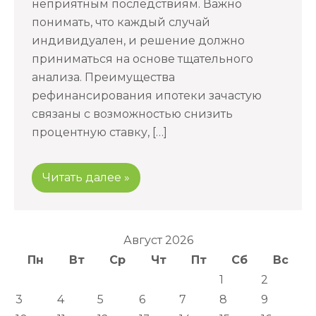
неприятным последствиям. Важно
понимать, что каждый случай
индивидуален, и решение должно
приниматься на основе тщательного
анализа. Преимущества
рефинансирования ипотеки зачастую
связаны с возможностью снизить
процентную ставку, […]
Читать далее »
Август 2026
Пн
Вт
Ср
Чт
Пт
Сб
Вс
1
2
3
4
5
6
7
8
9