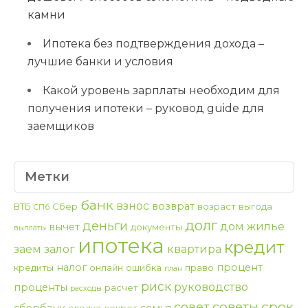
камни
Ипотека без подтверждения дохода –
лучшие банки и условия
Какой уровень зарплаты необходим для
получения ипотеки – руковод guide для
заемщиков
Метки
банк
взнос
возврат
ВТБ
Сбер
возраст
выгода
СПб
долг
деньги
дом
жилье
вычет
документы
выплаты
ипотека
кредит
заем
залог
квартира
налог
процент
кредиты
онлайн
ошибка
право
план
риск
руководство
проценты
расчет
расходы
срок
советы
совет