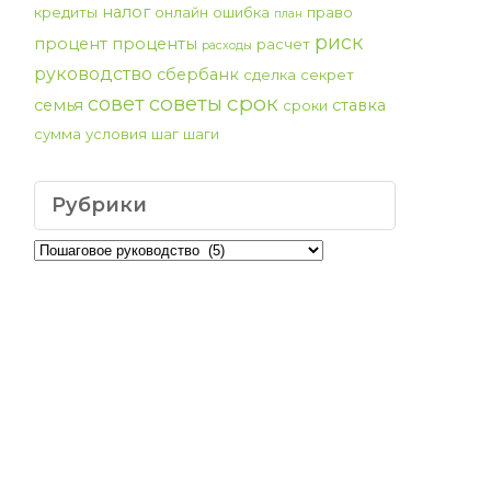
налог
кредиты
онлайн
ошибка
право
план
риск
процент
проценты
расчет
расходы
руководство
сбербанк
сделка
секрет
срок
советы
совет
семья
ставка
сроки
сумма
условия
шаг
шаги
Рубрики
Рубрики