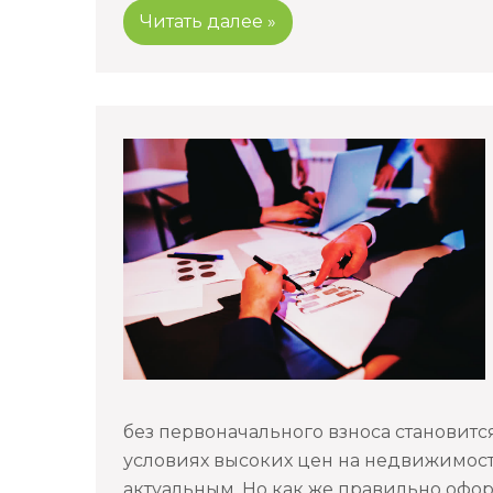
Читать далее »
без первоначального взноса становит
условиях высоких цен на недвижимость
актуальным. Но как же правильно офор