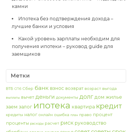
камни
Ипотека без подтверждения дохода –
лучшие банки и условия
Какой уровень зарплаты необходим для
получения ипотеки – руковод guide для
заемщиков
Метки
банк
взнос
возврат
ВТБ
Сбер
возраст
выгода
СПб
долг
деньги
дом
жилье
вычет
документы
выплаты
ипотека
кредит
заем
залог
квартира
налог
процент
кредиты
онлайн
ошибка
право
план
риск
руководство
проценты
расчет
расходы
срок
советы
совет