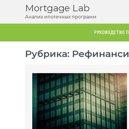
Перейти
Mortgage Lab
к
Анализ ипотечных программ
содержимому
РУКОВОДСТВО П
Рубрика:
Рефинанси