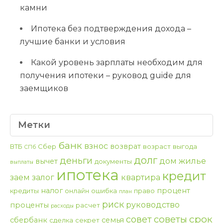
камни
Ипотека без подтверждения дохода –
лучшие банки и условия
Какой уровень зарплаты необходим для
получения ипотеки – руковод guide для
заемщиков
Метки
банк
взнос
возврат
ВТБ
Сбер
возраст
выгода
СПб
долг
деньги
дом
жилье
вычет
документы
выплаты
ипотека
кредит
заем
залог
квартира
налог
процент
кредиты
онлайн
ошибка
право
план
риск
руководство
проценты
расчет
расходы
срок
советы
совет
сбербанк
семья
сделка
секрет