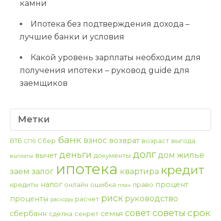
камни
Ипотека без подтверждения дохода –
лучшие банки и условия
Какой уровень зарплаты необходим для
получения ипотеки – руковод guide для
заемщиков
Метки
банк
взнос
возврат
ВТБ
Сбер
возраст
выгода
СПб
долг
деньги
дом
жилье
вычет
документы
выплаты
ипотека
кредит
заем
залог
квартира
налог
процент
кредиты
онлайн
ошибка
право
план
риск
руководство
проценты
расчет
расходы
срок
советы
совет
сбербанк
семья
сделка
секрет