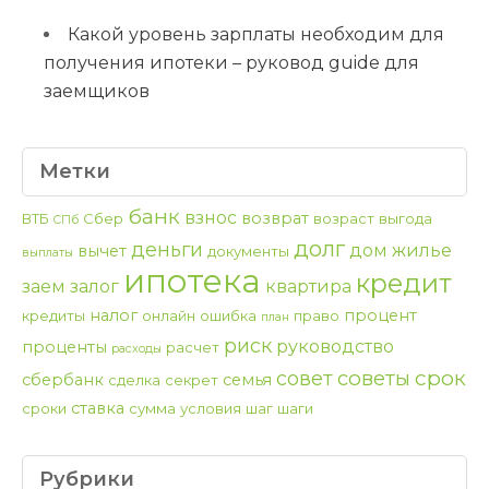
Какой уровень зарплаты необходим для
получения ипотеки – руковод guide для
заемщиков
Метки
банк
взнос
возврат
ВТБ
Сбер
возраст
выгода
СПб
долг
деньги
дом
жилье
вычет
документы
выплаты
ипотека
кредит
заем
залог
квартира
налог
процент
кредиты
онлайн
ошибка
право
план
риск
руководство
проценты
расчет
расходы
срок
советы
совет
сбербанк
семья
сделка
секрет
ставка
сроки
сумма
условия
шаг
шаги
Рубрики