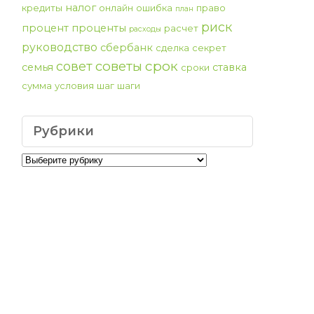
налог
кредиты
онлайн
ошибка
право
план
риск
процент
проценты
расчет
расходы
руководство
сбербанк
сделка
секрет
срок
советы
совет
семья
ставка
сроки
сумма
условия
шаг
шаги
Рубрики
Рубрики