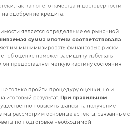
еки, так как от его качества и достоверности
ь на одобрение кредита.
жимости является определение ее рыночной
шиваемая сумма ипотеки соответствовала
оляет им минимизировать финансовые риски.
тчет об оценке поможет заемщику избежать
к он предоставляет четкую картину состояния
не только пройти процедуру оценки, но и
на итоговый результат.
При правильном
ущественно повысить шансы на получение
е мы рассмотрим основные аспекты, связанные с
оветы по подготовке необходимой