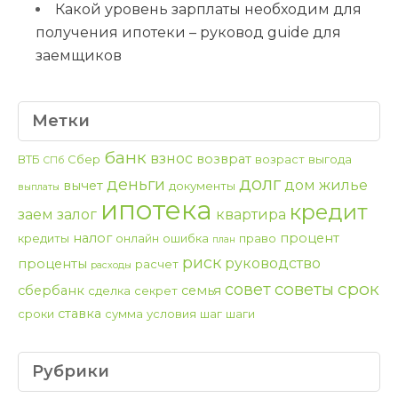
Какой уровень зарплаты необходим для
получения ипотеки – руковод guide для
заемщиков
Метки
банк
взнос
возврат
ВТБ
Сбер
возраст
выгода
СПб
долг
деньги
дом
жилье
вычет
документы
выплаты
ипотека
кредит
заем
залог
квартира
налог
процент
кредиты
онлайн
ошибка
право
план
риск
руководство
проценты
расчет
расходы
срок
советы
совет
сбербанк
семья
сделка
секрет
ставка
сроки
сумма
условия
шаг
шаги
Рубрики