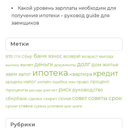
Какой уровень зарплаты необходим для
получения ипотеки – руковод guide для
заемщиков
Метки
банк
взнос
возврат
ВТБ
Сбер
возраст
выгода
СПб
долг
деньги
дом
жилье
вычет
документы
выплаты
ипотека
кредит
заем
залог
квартира
налог
процент
кредиты
онлайн
ошибка
право
план
риск
руководство
проценты
расчет
расходы
срок
советы
совет
сбербанк
семья
сделка
секрет
ставка
сроки
сумма
условия
шаг
шаги
Рубрики