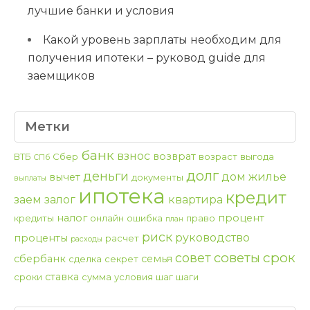
лучшие банки и условия
Какой уровень зарплаты необходим для
получения ипотеки – руковод guide для
заемщиков
Метки
банк
взнос
возврат
ВТБ
Сбер
возраст
выгода
СПб
долг
деньги
дом
жилье
вычет
документы
выплаты
ипотека
кредит
заем
залог
квартира
налог
процент
кредиты
онлайн
ошибка
право
план
риск
руководство
проценты
расчет
расходы
срок
советы
совет
сбербанк
семья
сделка
секрет
ставка
сроки
сумма
условия
шаг
шаги